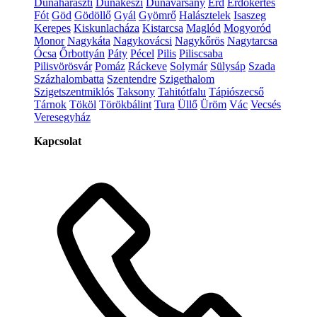
Dunaharaszti
Dunakeszi
Dunavarsány
Érd
Erdőkertes
Fót
Göd
Gödöllő
Gyál
Gyömrő
Halásztelek
Isaszeg
Kerepes
Kiskunlacháza
Kistarcsa
Maglód
Mogyoród
Monor
Nagykáta
Nagykovácsi
Nagykőrös
Nagytarcsa
Ócsa
Őrbottyán
Páty
Pécel
Pilis
Piliscsaba
Pilisvörösvár
Pomáz
Ráckeve
Solymár
Sülysáp
Szada
Százhalombatta
Szentendre
Szigethalom
Szigetszentmiklós
Taksony
Tahitótfalu
Tápiószecső
Tárnok
Tököl
Törökbálint
Tura
Üllő
Üröm
Vác
Vecsés
Veresegyház
Kapcsolat