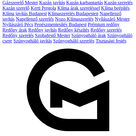
Gázszerelő Mester
Kazán javítás
Kazán karbantartás
Kazán szerelés
Kazán szerelő
Kerti Pergola
Klíma árak szereléssel
Klíma beépítés
Klíma javítás Budapest
Klímaszerelés Budapesten
Napellenző
javítás
Napellenző szerelés
Nozo Klímaszerelés
Nyílászáró Mester
Nyílászáró Pécs
Penészmentesítés Budapest
Prémium redőny
Redőny árak
Redőny javítás
Redőny készítés
Redőny szerelés
Redőny szerelés
Szobafestő Mester
Szúnyogháló árak
Szúnyogháló
csere
Szúnyogháló javítás
Szúnyogháló szerelés
Tisztasági festés