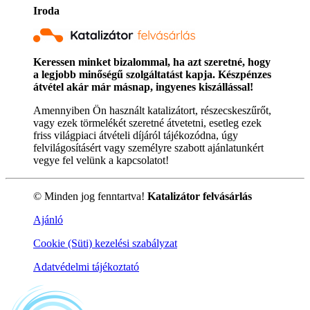
Iroda
Keressen minket bizalommal, ha azt szeretné, hogy
a legjobb minőségű szolgáltatást kapja. Készpénzes
átvétel akár már másnap, ingyenes kiszállással!
Amennyiben Ön használt katalizátort, részecskeszűrőt,
vagy ezek törmelékét szeretné átvetetni, esetleg ezek
friss világpiaci átvételi díjáról tájékozódna, úgy
felvilágosításért vagy személyre szabott ajánlatunkért
vegye fel velünk a kapcsolatot!
© Minden jog fenntartva!
Katalizátor felvásárlás
Ajánló
Cookie (Süti) kezelési szabályzat
Adatvédelmi tájékoztató