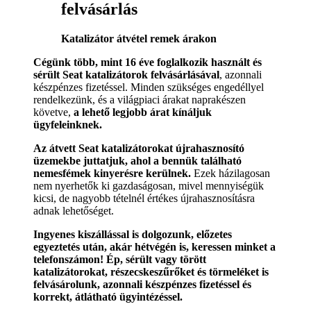
felvásárlás
Katalizátor átvétel remek árakon
Cégünk több, mint 16 éve foglalkozik használt és
sérült Seat katalizátorok felvásárlásával
, azonnali
készpénzes fizetéssel. Minden szükséges engedéllyel
rendelkezünk, és a világpiaci árakat naprakészen
követve,
a lehető legjobb árat kínáljuk
ügyfeleinknek.
Az átvett Seat katalizátorokat újrahasznosító
üzemekbe juttatjuk, ahol a bennük található
nemesfémek kinyerésre kerülnek.
Ezek házilagosan
nem nyerhetők ki gazdaságosan, mivel mennyiségük
kicsi, de nagyobb tételnél értékes újrahasznosításra
adnak lehetőséget.
Ingyenes kiszállással is dolgozunk, előzetes
egyeztetés után, akár hétvégén is, keressen minket a
telefonszámon! Ép, sérült vagy törött
katalizátorokat, részecskeszűrőket és törmeléket is
felvásárolunk, azonnali készpénzes fizetéssel és
korrekt, átlátható ügyintézéssel.