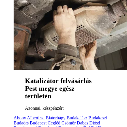
Katalizátor felvásárlás
Pest megye egész
területén
Azonnal, készpénzért.
Abony
Albertirsa
Biatorbágy
Budakalász
Budakeszi
Budaörs
Budapest
Cegléd
Csömör
Dabas
Diósd