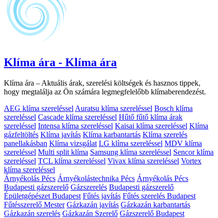
Klíma ára - Klíma ára
Klíma ára – Aktuális árak, szerelési költségek és hasznos tippek,
hogy megtalálja az Ön számára legmegfelelőbb klímaberendezést.
AEG klíma szereléssel
Auratsu klíma szereléssel
Bosch klíma
szereléssel
Cascade klíma szereléssel
Hűtő fűtő klíma árak
szereléssel
Intensa klíma szereléssel
Kaisai klíma szereléssel
Klíma
gázfeltöltés
Klíma javítás
Klíma karbantartás
Klíma szerelés
panellakásban
Klíma vizsgálat
LG klíma szereléssel
MDV klíma
szereléssel
Multi split klíma
Samsung klíma szereléssel
Sencor klíma
szereléssel
TCL klíma szereléssel
Vivax klíma szereléssel
Vortex
klíma szereléssel
Árnyékolás Pécs
Árnyékolástechnika Pécs
Árnyékolás Pécs
Budapesti gázszerelő
Gázszerelés
Budapesti gázszerelő
Épületgépészet Budapest
Fűtés javítás
Fűtés szerelés Budapest
Fűtésszerelő Mester
Gázkazán javítás
Gázkazán karbantartás
Gázkazán szerelés
Gázkazán Szerelő
Gázszerelő Budapest