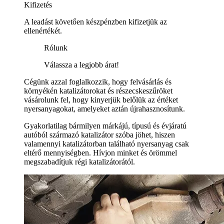
Kifizetés
A leadást követően készpénzben kifizetjük az
ellenértékét.
Rólunk
Válassza a legjobb árat!
Cégünk azzal foglalkozzik, hogy felvásárlás és
környékén katalizátorokat és részecskeszűröket
vásárolunk fel, hogy kinyerjük belőlük az értéket
nyersanyagokat, amelyeket aztán újrahasznosítunk.
Gyakorlatilag bármilyen márkájú, típusú és évjáratú
autóból származó katalizátor szóba jöhet, hiszen
valamennyi katalizátorban található nyersanyag csak
eltérő mennyiségben. Hívjon minket és örömmel
megszabadítjuk régi katalizátorától.