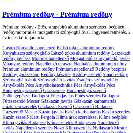
Prémium redőny - Prémium redőny
Prémium redőny - Erős, strapabíró alumínium szerkezet, beépített
redőnymotorral és mozgatható szúnyoghálóval. Ingyenes felmérés, 2
év teljes körű garancia
Gastro Romantic napellenző
Külső tokos alumínium redőny
Kutyabiztos szúnyogháló
Látszó tokos alumínium redőny
Leszakadt
redőny javítása
Motoros napellenző
Mozgatható szúnyogháló javítás
Műanyag redőny
Napellenző teraszra
Naphálós alumínium redőny
Prémium alumínium redőny
Prémium napellenző
Redőny beépítés
Redőny garázskapu
Redőny készítés
Redőny szerelő
Smart redőny
Szúnyogháló árak
Szúnyogháló javítás
Zsanéros szúnyogháló
Árnyékolás Pécs
Árnyékolástechnika Pécs
Árnyékolás Pécs
Budapesti gázszerelő
Gázszerelés
Budapesti gázszerelő
Épületgépészet Budapest
Fűtés javítás
Fűtés szerelés Budapest
Fűtésszerelő Mester
Gázkazán javítás
Gázkazán karbantartás
Gázkazán szerelés
Gázkazán Szerelő
Gázszerelő Budapest
Gázszerelő Mester
Kazán javítás
Kazán karbantartás
Kazán szerelés
Kazán szerelő
Kerti Pergola
Klíma árak szereléssel
Klíma beépítés
Klíma javítás Budapest
Klímaszerelés Budapesten
Napellenző
javítás
Napellenző szerelés
Nozo Klímaszerelés
Nyílászáró Mester