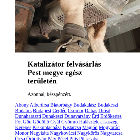
Katalizátor felvásárlás
Pest megye egész
területén
Azonnal, készpénzért.
Abony
Albertirsa
Biatorbágy
Budakalász
Budakeszi
Budaörs
Budapest
Cegléd
Csömör
Dabas
Diósd
Dunaharaszti
Dunakeszi
Dunavarsány
Érd
Erdőkertes
Fót
Göd
Gödöllő
Gyál
Gyömrő
Halásztelek
Isaszeg
Kerepes
Kiskunlacháza
Kistarcsa
Maglód
Mogyoród
Monor
Nagykáta
Nagykovácsi
Nagykőrös
Nagytarcsa
Ócsa
Őrbottyán
Páty
Pécel
Pilis
Piliscsaba