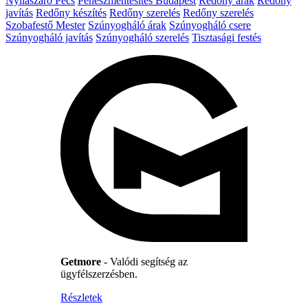
Nyílászáró Pécs
Penészmentesítés Budapest
Redőny árak
Redőny
javítás
Redőny készítés
Redőny szerelés
Redőny szerelés
Szobafestő Mester
Szúnyogháló árak
Szúnyogháló csere
Szúnyogháló javítás
Szúnyogháló szerelés
Tisztasági festés
Getmore
- Valódi segítség az
ügyfélszerzésben.
Részletek