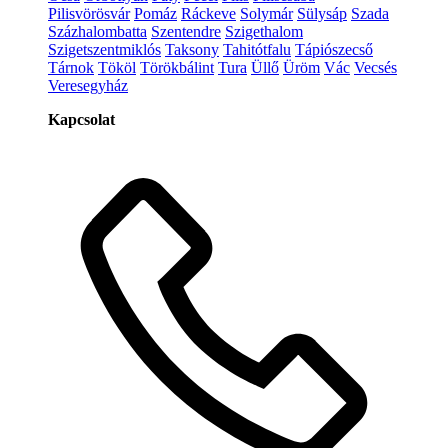
Pilisvörösvár
Pomáz
Ráckeve
Solymár
Sülysáp
Szada
Százhalombatta
Szentendre
Szigethalom
Szigetszentmiklós
Taksony
Tahitótfalu
Tápiószecső
Tárnok
Tököl
Törökbálint
Tura
Üllő
Üröm
Vác
Vecsés
Veresegyház
Kapcsolat