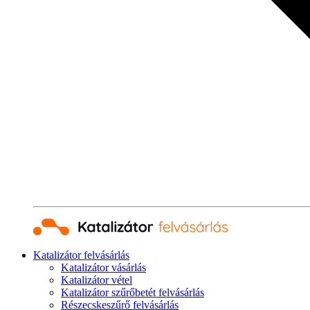
Katalizátor felvásárlás
Katalizátor vásárlás
Katalizátor vétel
Katalizátor szűrőbetét felvásárlás
Részecskeszűrő felvásárlás