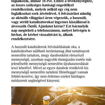
foglalkozik, immár 16 éve. Ehhez a tevékenységhez,
az összes szükséges hatósági engedéllyel
rendelkezünk, melyek nélkül egy cég nem
foglalkozhat ezek átvételével. A felvásárlást mindig
az aktuális világpiaci áron végezzük, a használt,
vagy sérült katalizátorokat ingyenes kiszállással is
átvesszük Öntől. Ajánlatot kérne? Ezt bármelyik
nap megteheti a telefonszámon, melyet hétvégén is
hívhat, de kérhet visszahívást is, állunk
rendelkezésére.
A használt katalizátorok felvásárlásának oka, a
katalizátorban található kerámiamag által tartalmazott
nemesfém tartalom, megy darabonként elenyésző
mennyiségű, azonban nagyobb tömegszám esetén már
jelentősebb mennyiségű nemesfém újrahasznosítását
teszi lehetővé. Mivel az egyes darabok rendkívül kis
mennyiségű nemesfém tartalmú filmréteggel vannak
felület-kezelve, így nem érdemes ezeket házilagos
módszerek segítségével kinyerni.