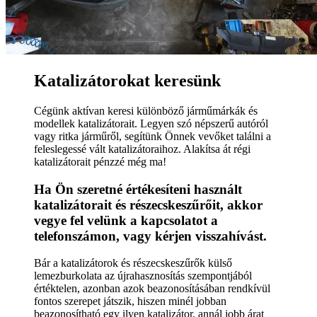
Katalizátorokat keresünk
Cégünk aktívan keresi különböző járműmárkák és
modellek katalizátorait. Legyen szó népszerű autóról
vagy ritka járműről, segítünk Önnek vevőket találni a
feleslegessé vált katalizátoraihoz. Alakítsa át régi
katalizátorait pénzzé még ma!
Ha Ön szeretné értékesíteni használt
katalizátorait és részecskeszűrőit, akkor
vegye fel velünk a kapcsolatot a
telefonszámon, vagy kérjen visszahívást.
Bár a katalizátorok és részecskeszűrők külső
lemezburkolata az újrahasznosítás szempontjából
értéktelen, azonban azok beazonosításában rendkívül
fontos szerepet játszik, hiszen minél jobban
beazonosítható egy ilyen katalizátor, annál jobb árat