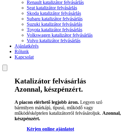
Renault katalizátor felvásárlás
Seat katalizátor felvásárlás
Skoda katalizátor felvásárlás
Subaru katalizátor felvásárlás
Suzuki katalizátor felvásárlás
Toyota katalizátor felvásárlás
Volkswagen katalizátor felvásárlás
Volvo katalizátor felvásárlás
Ajánlatkérés
Rólunk
Kapcsolat
Katalizátor felvásárlás
Azonnal, készpénzért.
A piacon elérhető legjobb áron.
Legyen szó
bármilyen márkájú, típusú, működő vagy
működésképtelen katalizátorról felvásároljuk.
Azonnal,
készpénzért.
Kérjen online ajánlatot