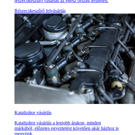
részecskeszűrő vásárlás az egész ország területén.
Részecskeszűrő felvásárlás
Katalizátor vásárlás
Katalizátor vásárlás a legjobb árakon, minden
márkából, előzetes egyeztetést követően akár házhoz is
megyünk.