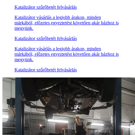
Katalizátor szűrőbetét felvásárlás
Katalizátor vásárlás a legjobb árakon, minden
márkából, előzetes egyeztetést követően akár házhoz is
megyünk.
Katalizátor szűrőbetét felvásárlás
Katalizátor vásárlás a legjobb árakon, minden
márkából, előzetes egyeztetést követően akár házhoz is
megyünk.
Katalizátor szűrőbetét felvásárlás