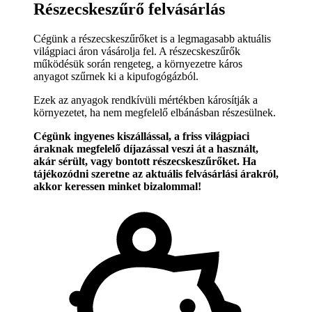
Részecskeszűrő felvásárlás
Cégünk a részecskeszűrőket is a legmagasabb aktuális
világpiaci áron vásárolja fel. A részecskeszűrők
működésük során rengeteg, a környezetre káros
anyagot szűrnek ki a kipufogógázból.
Ezek az anyagok rendkívüli mértékben károsítják a
környezetet, ha nem megfelelő elbánásban részesülnek.
Cégünk ingyenes kiszállással, a friss világpiaci
áraknak megfelelő díjazással veszi át a használt,
akár sérült, vagy bontott részecskeszűrőket. Ha
tájékozódni szeretne az aktuális felvásárlási árakról,
akkor keressen minket bizalommal!