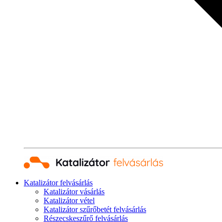
Katalizátor felvásárlás
Katalizátor vásárlás
Katalizátor vétel
Katalizátor szűrőbetét felvásárlás
Részecskeszűrő felvásárlás