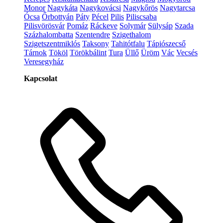
Monor
Nagykáta
Nagykovácsi
Nagykőrös
Nagytarcsa
Ócsa
Őrbottyán
Páty
Pécel
Pilis
Piliscsaba
Pilisvörösvár
Pomáz
Ráckeve
Solymár
Sülysáp
Szada
Százhalombatta
Szentendre
Szigethalom
Szigetszentmiklós
Taksony
Tahitótfalu
Tápiószecső
Tárnok
Tököl
Törökbálint
Tura
Üllő
Üröm
Vác
Vecsés
Veresegyház
Kapcsolat