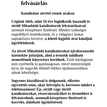
felvásárlás
Katalizátor átvétel remek árakon
Cégünk több, mint 16 éve foglalkozik használt és
sérült Mitsubishi katalizátorok felvásárlásával
,
azonnali készpénzes fizetéssel. Minden szükséges
engedéllyel rendelkezünk, és a világpiaci árakat
naprakészen követve,
a lehető legjobb árat kínáljuk
ügyfeleinknek.
Az átvett Mitsubishi katalizátorokat újrahasznosító
üzemekbe juttatjuk, ahol a bennük található
nemesfémek kinyerésre kerülnek.
Ezek házilagosan
nem nyerhetők ki gazdaságosan, mivel mennyiségük
kicsi, de nagyobb tételnél értékes újrahasznosításra
adnak lehetőséget.
Ingyenes kiszállással is dolgozunk, előzetes
egyeztetés után, akár hétvégén is, keressen minket a
telefonszámon! Ép, sérült vagy törött
katalizátorokat, részecskeszűrőket és törmeléket is
felvásárolunk, azonnali készpénzes fizetéssel és
korrekt, átlátható ügyintézéssel.