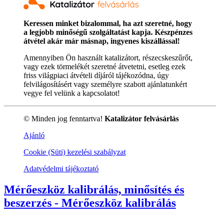
Keressen minket bizalommal, ha azt szeretné, hogy
a legjobb minőségű szolgáltatást kapja. Készpénzes
átvétel akár már másnap, ingyenes kiszállással!
Amennyiben Ön használt katalizátort, részecskeszűrőt,
vagy ezek törmelékét szeretné átvetetni, esetleg ezek
friss világpiaci átvételi díjáról tájékozódna, úgy
felvilágosításért vagy személyre szabott ajánlatunkért
vegye fel velünk a kapcsolatot!
© Minden jog fenntartva!
Katalizátor felvásárlás
Ajánló
Cookie (Süti) kezelési szabályzat
Adatvédelmi tájékoztató
Mérőeszköz kalibrálás, minősítés és
beszerzés - Mérőeszköz kalibrálás