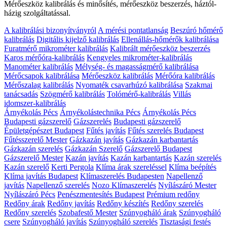
Mérőeszköz kalibrálás és minősítés, mérőeszköz beszerzés, háztól-
házig szolgáltatással.
A kalibrálási bizonyítványról
A mérési pontatlanság
Beszúró hőmérő
kalibrálás
Digitális kijelző kalibrálás
Ellenállás-hőmérők kalibrálása
Furatmérő mikrométer kalibrálás
Kalibrált mérőeszköz beszerzés
Karos mérőóra-kalibrálás
Kengyeles mikrométer-kalibrálás
Manométer kalibrálás
Mélység- és magasságmérő kalibrálása
Mérőcsapok kalibrálása
Mérőeszköz kalibrálás
Mérőóra kalibrálás
Mérőszalag kalibrálás
Nyomaték csavarhúzó kalibrálása
Szakmai
tanácsadás
Szögmérő kalibrálás
Tolómérő-kalibrálás
Villás
idomszer-kalibrálás
Árnyékolás Pécs
Árnyékolástechnika Pécs
Árnyékolás Pécs
Budapesti gázszerelő
Gázszerelés
Budapesti gázszerelő
Épületgépészet Budapest
Fűtés javítás
Fűtés szerelés Budapest
Fűtésszerelő Mester
Gázkazán javítás
Gázkazán karbantartás
Gázkazán szerelés
Gázkazán Szerelő
Gázszerelő Budapest
Gázszerelő Mester
Kazán javítás
Kazán karbantartás
Kazán szerelés
Kazán szerelő
Kerti Pergola
Klíma árak szereléssel
Klíma beépítés
Klíma javítás Budapest
Klímaszerelés Budapesten
Napellenző
javítás
Napellenző szerelés
Nozo Klímaszerelés
Nyílászáró Mester
Nyílászáró Pécs
Penészmentesítés Budapest
Prémium redőny
Redőny árak
Redőny javítás
Redőny készítés
Redőny szerelés
Redőny szerelés
Szobafestő Mester
Szúnyogháló árak
Szúnyogháló
csere
Szúnyogháló javítás
Szúnyogháló szerelés
Tisztasági festés