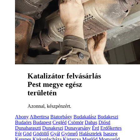
Katalizátor felvásárlás
Pest megye egész
területén
Azonnal, készpénzért.
Abony
Albertirsa
Biatorbágy
Budakalász
Budakeszi
Budaörs
Budapest
Cegléd
Csömör
Dabas
Diósd
Dunaharaszti
Dunakeszi
Dunavarsány
Érd
Erdőkertes
Fót
Göd
Gödöllő
Gyál
Gyömrő
Halásztelek
Isaszeg
Kerepes
Kiskunlacháza
Kistarcsa
Maglód
Mogyoród