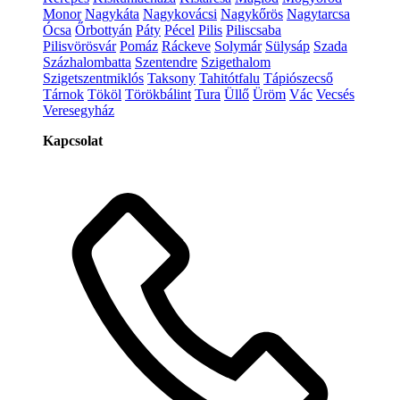
Monor
Nagykáta
Nagykovácsi
Nagykőrös
Nagytarcsa
Ócsa
Őrbottyán
Páty
Pécel
Pilis
Piliscsaba
Pilisvörösvár
Pomáz
Ráckeve
Solymár
Sülysáp
Szada
Százhalombatta
Szentendre
Szigethalom
Szigetszentmiklós
Taksony
Tahitótfalu
Tápiószecső
Tárnok
Tököl
Törökbálint
Tura
Üllő
Üröm
Vác
Vecsés
Veresegyház
Kapcsolat