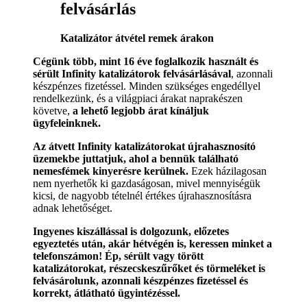
felvásárlás
Katalizátor átvétel remek árakon
Cégünk több, mint 16 éve foglalkozik használt és
sérült Infinity katalizátorok felvásárlásával
, azonnali
készpénzes fizetéssel. Minden szükséges engedéllyel
rendelkezünk, és a világpiaci árakat naprakészen
követve,
a lehető legjobb árat kínáljuk
ügyfeleinknek.
Az átvett Infinity katalizátorokat újrahasznosító
üzemekbe juttatjuk, ahol a bennük található
nemesfémek kinyerésre kerülnek.
Ezek házilagosan
nem nyerhetők ki gazdaságosan, mivel mennyiségük
kicsi, de nagyobb tételnél értékes újrahasznosításra
adnak lehetőséget.
Ingyenes kiszállással is dolgozunk, előzetes
egyeztetés után, akár hétvégén is, keressen minket a
telefonszámon! Ép, sérült vagy törött
katalizátorokat, részecskeszűrőket és törmeléket is
felvásárolunk, azonnali készpénzes fizetéssel és
korrekt, átlátható ügyintézéssel.