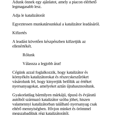
Adunk önnek egy ajánlatot, amely a piacon elérhető
legmagasabb lesz.
Adja le katalizátorát
Egyeztessen munkatársunkkal a katalizátor leadásáról.
Kifizetés
A leadást követően készpénzben kifizetjük az
ellenértékét.
Rólunk
Válassza a legjobb árat!
Cégünk azzal foglalkozzik, hogy katalizátor és
környékén katalizátorokat és részecskeszűröket
vásárolunk fel, hogy kinyerjük belőlük az értéket
nyersanyagokat, amelyeket aztán újrahasznosítunk.
Gyakorlatilag bármilyen márkájú, típusú és évjáratú
autóból származó katalizátor szóba jöhet, hiszen
valamennyi katalizátorban található nyersanyag csak
eltérő mennyiségben. Hívjon minket és örömmel
megszabadítjuk régi katalizátorától.