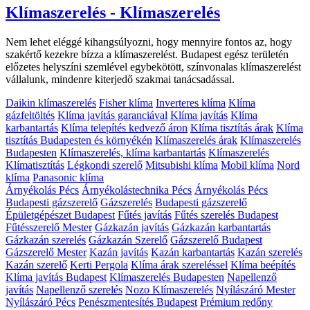
Klímaszerelés - Klímaszerelés
Nem lehet eléggé kihangsúlyozni, hogy mennyire fontos az, hogy
szakértő kezekre bízza a klímaszerelést. Budapest egész területén
előzetes helyszíni szemlével egybekötött, színvonalas klímaszerelést
vállalunk, mindenre kiterjedő szakmai tanácsadással.
Daikin klímaszerelés
Fisher klíma
Inverteres klíma
Klíma
gázfeltöltés
Klíma javítás garanciával
Klíma javítás
Klíma
karbantartás
Klíma telepítés kedvező áron
Klíma tisztítás árak
Klíma
tisztítás Budapesten és környékén
Klímaszerelés árak
Klímaszerelés
Budapesten
Klímaszerelés, klíma karbantartás
Klímaszerelés
Klímatisztítás
Légkondi szerelő
Mitsubishi klíma
Mobil klíma
Nord
klíma
Panasonic klíma
Árnyékolás Pécs
Árnyékolástechnika Pécs
Árnyékolás Pécs
Budapesti gázszerelő
Gázszerelés
Budapesti gázszerelő
Épületgépészet Budapest
Fűtés javítás
Fűtés szerelés Budapest
Fűtésszerelő Mester
Gázkazán javítás
Gázkazán karbantartás
Gázkazán szerelés
Gázkazán Szerelő
Gázszerelő Budapest
Gázszerelő Mester
Kazán javítás
Kazán karbantartás
Kazán szerelés
Kazán szerelő
Kerti Pergola
Klíma árak szereléssel
Klíma beépítés
Klíma javítás Budapest
Klímaszerelés Budapesten
Napellenző
javítás
Napellenző szerelés
Nozo Klímaszerelés
Nyílászáró Mester
Nyílászáró Pécs
Penészmentesítés Budapest
Prémium redőny