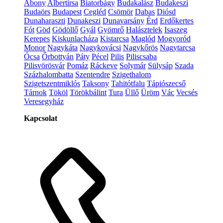
Abony
Albertirsa
Biatorbágy
Budakalász
Budakeszi
Budaörs
Budapest
Cegléd
Csömör
Dabas
Diósd
Dunaharaszti
Dunakeszi
Dunavarsány
Érd
Erdőkertes
Fót
Göd
Gödöllő
Gyál
Gyömrő
Halásztelek
Isaszeg
Kerepes
Kiskunlacháza
Kistarcsa
Maglód
Mogyoród
Monor
Nagykáta
Nagykovácsi
Nagykőrös
Nagytarcsa
Ócsa
Őrbottyán
Páty
Pécel
Pilis
Piliscsaba
Pilisvörösvár
Pomáz
Ráckeve
Solymár
Sülysáp
Szada
Százhalombatta
Szentendre
Szigethalom
Szigetszentmiklós
Taksony
Tahitótfalu
Tápiószecső
Tárnok
Tököl
Törökbálint
Tura
Üllő
Üröm
Vác
Vecsés
Veresegyház
Kapcsolat