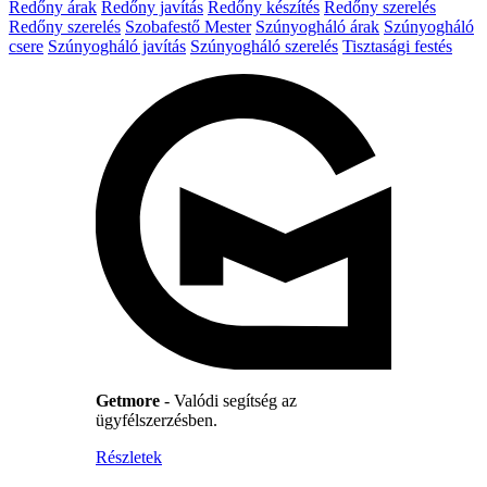
Redőny árak
Redőny javítás
Redőny készítés
Redőny szerelés
Redőny szerelés
Szobafestő Mester
Szúnyogháló árak
Szúnyogháló
csere
Szúnyogháló javítás
Szúnyogháló szerelés
Tisztasági festés
Getmore
- Valódi segítség az
ügyfélszerzésben.
Részletek