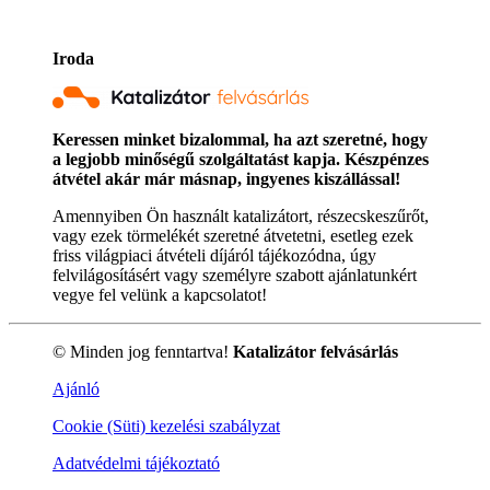
Iroda
Keressen minket bizalommal, ha azt szeretné, hogy
a legjobb minőségű szolgáltatást kapja. Készpénzes
átvétel akár már másnap, ingyenes kiszállással!
Amennyiben Ön használt katalizátort, részecskeszűrőt,
vagy ezek törmelékét szeretné átvetetni, esetleg ezek
friss világpiaci átvételi díjáról tájékozódna, úgy
felvilágosításért vagy személyre szabott ajánlatunkért
vegye fel velünk a kapcsolatot!
© Minden jog fenntartva!
Katalizátor felvásárlás
Ajánló
Cookie (Süti) kezelési szabályzat
Adatvédelmi tájékoztató