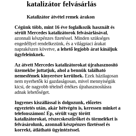
katalizátor felvásárlás
Katalizátor átvétel remek árakon
Cégünk több, mint 16 éve foglalkozik használt és
sérült Mercedes katalizátorok felvásárlásával
,
azonnali készpénzes fizetéssel. Minden szükséges
engedéllyel rendelkezünk, és a világpiaci árakat
naprakészen követve,
a lehető legjobb árat kínáljuk
ügyfeleinknek.
Az átvett Mercedes katalizátorokat újrahasznosító
üzemekbe juttatjuk, ahol a bennük található
nemesfémek kinyerésre kerülnek.
Ezek házilagosan
nem nyerhetők ki gazdaságosan, mivel mennyiségük
kicsi, de nagyobb tételnél értékes újrahasznosításra
adnak lehetőséget.
Ingyenes kiszállással is dolgozunk, előzetes
egyeztetés után, akár hétvégén is, keressen minket a
telefonszámon! Ép, sérült vagy törött
katalizátorokat, részecskeszűrőket és törmeléket is
felvásárolunk, azonnali készpénzes fizetéssel és
korrekt, átlátható ügyintézéssel.