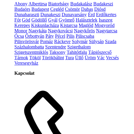
Abony
Albertirsa
Biatorbágy
Budakalász
Budakeszi
Budaörs
Budapest
Cegléd
Csömör
Dabas
Diósd
Dunaharaszti
Dunakeszi
Dunavarsány
Érd
Erdőkertes
Fót
Göd
Gödöllő
Gyál
Gyömrő
Halásztelek
Isaszeg
Kerepes
Kiskunlacháza
Kistarcsa
Maglód
Mogyoród
Monor
Nagykáta
Nagykovácsi
Nagykőrös
Nagytarcsa
Ócsa
Őrbottyán
Páty
Pécel
Pilis
Piliscsaba
Pilisvörösvár
Pomáz
Ráckeve
Solymár
Sülysáp
Szada
Százhalombatta
Szentendre
Szigethalom
Szigetszentmiklós
Taksony
Tahitótfalu
Tápiószecső
Tárnok
Tököl
Törökbálint
Tura
Üllő
Üröm
Vác
Vecsés
Veresegyház
Kapcsolat