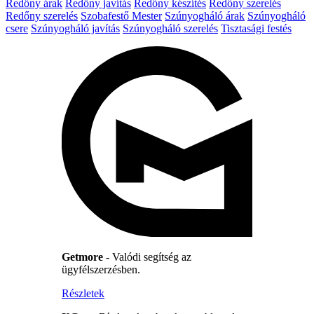
Redőny árak
Redőny javítás
Redőny készítés
Redőny szerelés
Redőny szerelés
Szobafestő Mester
Szúnyogháló árak
Szúnyogháló
csere
Szúnyogháló javítás
Szúnyogháló szerelés
Tisztasági festés
Getmore
- Valódi segítség az
ügyfélszerzésben.
Részletek