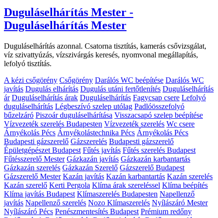
Duguláselhárítás Mester -
Duguláselhárítás Mester
Duguláselhárítás azonnal. Csatorna tisztítás, kamerás csővizsgálat,
víz szivattyúzás, vízszivárgás keresés, nyomvonal megállapítás,
lefolyó tisztítás.
A kézi csőgörény
Csőgörény
Darálós WC beépítése
Darálós WC
javítás
Dugulás elhárítás
Dugulás utáni fertőtlenítés
Duguláselhárítás
ár
Duguláselhárítás árak
Duguláselhárítás
Fagycsap csere
Lefolyó
duguláselhárítás
Légbeszívó szelep utólag
Padlóösszefolyó
bűzelzáró
Piszoár duguláselhárítása
Visszacsapó szelep beépítése
Vízvezeték szerelés Budapesten
Vízvezeték szerelés
Wc csere
Árnyékolás Pécs
Árnyékolástechnika Pécs
Árnyékolás Pécs
Budapesti gázszerelő
Gázszerelés
Budapesti gázszerelő
Épületgépészet Budapest
Fűtés javítás
Fűtés szerelés Budapest
Fűtésszerelő Mester
Gázkazán javítás
Gázkazán karbantartás
Gázkazán szerelés
Gázkazán Szerelő
Gázszerelő Budapest
Gázszerelő Mester
Kazán javítás
Kazán karbantartás
Kazán szerelés
Kazán szerelő
Kerti Pergola
Klíma árak szereléssel
Klíma beépítés
Klíma javítás Budapest
Klímaszerelés Budapesten
Napellenző
javítás
Napellenző szerelés
Nozo Klímaszerelés
Nyílászáró Mester
Nyílászáró Pécs
Penészmentesítés Budapest
Prémium redőny