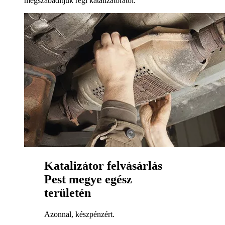
megszabadítjuk régi katalizátorától.
Katalizátor felvásárlás
Pest megye egész
területén
Azonnal, készpénzért.