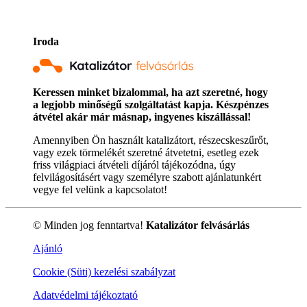
Iroda
Keressen minket bizalommal, ha azt szeretné, hogy
a legjobb minőségű szolgáltatást kapja. Készpénzes
átvétel akár már másnap, ingyenes kiszállással!
Amennyiben Ön használt katalizátort, részecskeszűrőt,
vagy ezek törmelékét szeretné átvetetni, esetleg ezek
friss világpiaci átvételi díjáról tájékozódna, úgy
felvilágosításért vagy személyre szabott ajánlatunkért
vegye fel velünk a kapcsolatot!
© Minden jog fenntartva!
Katalizátor felvásárlás
Ajánló
Cookie (Süti) kezelési szabályzat
Adatvédelmi tájékoztató