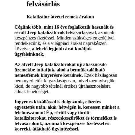
felvásárlás
Katalizátor átvétel remek árakon
Cégünk több, mint 16 éve foglalkozik használt és
sérült Jeep katalizátorok felvásárlásával
, azonnali
készpénzes fizetéssel. Minden szükséges engedéllyel
rendelkezünk, és a világpiaci árakat naprakészen
követve,
a lehető legjobb árat kínáljuk
ügyfeleinknek.
Az átvett Jeep katalizátorokat újrahasznosító
üzemekbe juttatjuk, ahol a bennük található
nemesfémek kinyerésre kerülnek.
Ezek házilagosan
nem nyerhetők ki gazdaságosan, mivel mennyiségük
kicsi, de nagyobb tételnél értékes újrahasznosításra
adnak lehetőséget.
Ingyenes kiszállással is dolgozunk, előzetes
egyeztetés után, akár hétvégén is, keressen minket a
telefonszámon! Ép, sérült vagy törött
katalizátorokat, részecskeszűrőket és törmeléket is
felvásárolunk, azonnali készpénzes fizetéssel és
korrekt, átlátható ügyintézéssel.