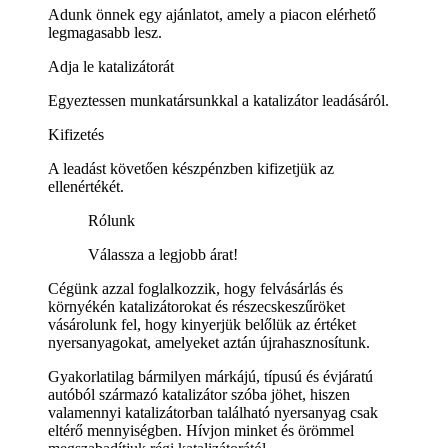
Adunk önnek egy ajánlatot, amely a piacon elérhető
legmagasabb lesz.
Adja le katalizátorát
Egyeztessen munkatársunkkal a katalizátor leadásáról.
Kifizetés
A leadást követően készpénzben kifizetjük az
ellenértékét.
Rólunk
Válassza a legjobb árat!
Cégünk azzal foglalkozzik, hogy felvásárlás és
környékén katalizátorokat és részecskeszűröket
vásárolunk fel, hogy kinyerjük belőlük az értéket
nyersanyagokat, amelyeket aztán újrahasznosítunk.
Gyakorlatilag bármilyen márkájú, típusú és évjáratú
autóból származó katalizátor szóba jöhet, hiszen
valamennyi katalizátorban található nyersanyag csak
eltérő mennyiségben. Hívjon minket és örömmel