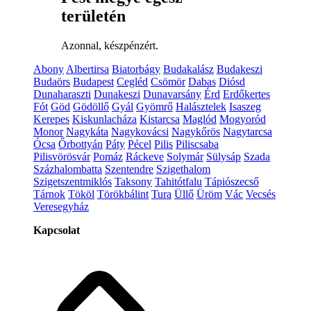
területén
Azonnal, készpénzért.
Abony
Albertirsa
Biatorbágy
Budakalász
Budakeszi
Budaörs
Budapest
Cegléd
Csömör
Dabas
Diósd
Dunaharaszti
Dunakeszi
Dunavarsány
Érd
Erdőkertes
Fót
Göd
Gödöllő
Gyál
Gyömrő
Halásztelek
Isaszeg
Kerepes
Kiskunlacháza
Kistarcsa
Maglód
Mogyoród
Monor
Nagykáta
Nagykovácsi
Nagykőrös
Nagytarcsa
Ócsa
Őrbottyán
Páty
Pécel
Pilis
Piliscsaba
Pilisvörösvár
Pomáz
Ráckeve
Solymár
Sülysáp
Szada
Százhalombatta
Szentendre
Szigethalom
Szigetszentmiklós
Taksony
Tahitótfalu
Tápiószecső
Tárnok
Tököl
Törökbálint
Tura
Üllő
Üröm
Vác
Vecsés
Veresegyház
Kapcsolat