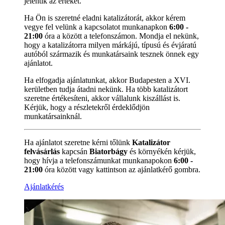
jelentik az értéket.
Ha Ön is szeretné eladni katalizátorát, akkor kérem
vegye fel velünk a kapcsolatot munkanapkon
6:00 -
21:00
óra a között a
telefonszámon. Mondja el nekünk,
hogy a katalizátorra milyen márkájú, típusú és évjáratú
autóból származik és munkatársaink tesznek önnek egy
ajánlatot.
Ha elfogadja ajánlatunkat, akkor Budapesten a XVI.
kerületben tudja átadni nekünk. Ha több katalizátort
szeretne értékesíteni, akkor vállalunk kiszállást is.
Kérjük, hogy a részletekről érdeklődjön
munkatársainknál.
Ha ajánlatot szeretne kérni tőlünk
Katalizátor
felvásárlás
kapcsán
Biatorbágy
és környékén kérjük,
hogy hívja a
telefonszámunkat munkanapokon
6:00 -
21:00
óra között vagy kattintson az ajánlatkérő gombra.
Ajánlatkérés