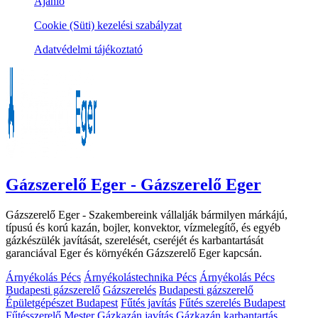
Ajánló
Cookie (Süti) kezelési szabályzat
Adatvédelmi tájékoztató
Gázszerelő Eger - Gázszerelő Eger
Gázszerelő Eger - Szakembereink vállalják bármilyen márkájú,
típusú és korú kazán, bojler, konvektor, vízmelegítő, és egyéb
gázkészülék javítását, szerelését, cseréjét és karbantartását
garanciával Eger és környékén Gázszerelő Eger kapcsán.
Árnyékolás Pécs
Árnyékolástechnika Pécs
Árnyékolás Pécs
Budapesti gázszerelő
Gázszerelés
Budapesti gázszerelő
Épületgépészet Budapest
Fűtés javítás
Fűtés szerelés Budapest
Fűtésszerelő Mester
Gázkazán javítás
Gázkazán karbantartás