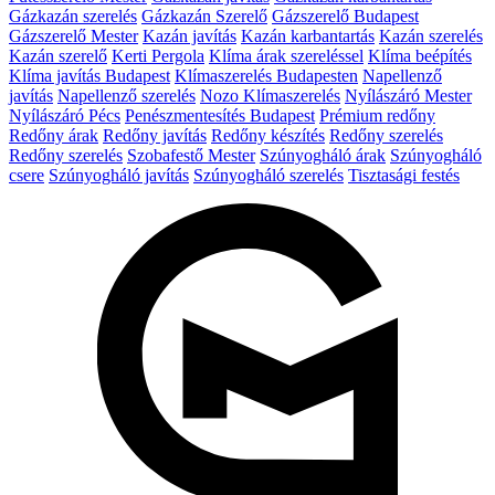
Gázkazán szerelés
Gázkazán Szerelő
Gázszerelő Budapest
Gázszerelő Mester
Kazán javítás
Kazán karbantartás
Kazán szerelés
Kazán szerelő
Kerti Pergola
Klíma árak szereléssel
Klíma beépítés
Klíma javítás Budapest
Klímaszerelés Budapesten
Napellenző
javítás
Napellenző szerelés
Nozo Klímaszerelés
Nyílászáró Mester
Nyílászáró Pécs
Penészmentesítés Budapest
Prémium redőny
Redőny árak
Redőny javítás
Redőny készítés
Redőny szerelés
Redőny szerelés
Szobafestő Mester
Szúnyogháló árak
Szúnyogháló
csere
Szúnyogháló javítás
Szúnyogháló szerelés
Tisztasági festés