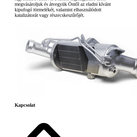
megvásároljuk és átvegyük Öntől az eladni kívánt
kipufogó törmelékét, valamint elhasználódott
katalizátorát vagy részecskeszűrőjét.
Kapcsolat