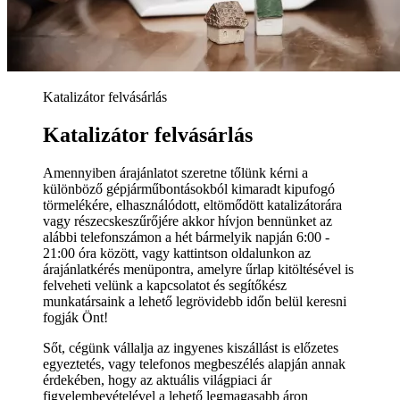
Katalizátor felvásárlás
Katalizátor felvásárlás
Amennyiben árajánlatot szeretne tőlünk kérni a
különböző gépjárműbontásokból kimaradt kipufogó
törmelékére, elhasználódott, eltömődött katalizátorára
vagy részecskeszűrőjére akkor hívjon bennünket az
alábbi telefonszámon a hét bármelyik napján 6:00 -
21:00 óra között, vagy kattintson oldalunkon az
árajánlatkérés menüpontra, amelyre űrlap kitöltésével is
felveheti velünk a kapcsolatot és segítőkész
munkatársaink a lehető legrövidebb időn belül keresni
fogják Önt!
Sőt, cégünk vállalja az ingyenes kiszállást is előzetes
egyeztetés, vagy telefonos megbeszélés alapján annak
érdekében, hogy az aktuális világpiaci ár
figyelembevételével a lehető legmagasabb áron