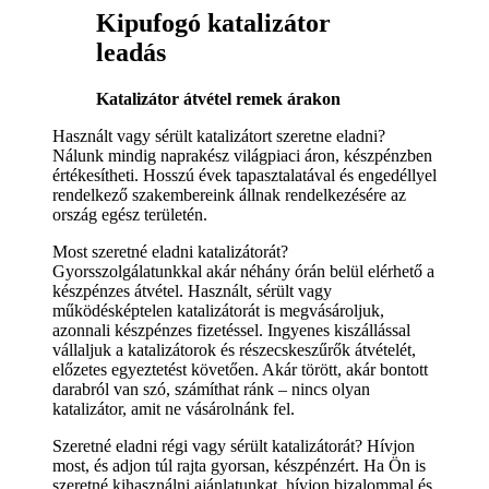
Kipufogó katalizátor
leadás
Katalizátor átvétel remek árakon
Használt vagy sérült katalizátort szeretne eladni?
Nálunk mindig naprakész világpiaci áron, készpénzben
értékesítheti. Hosszú évek tapasztalatával és engedéllyel
rendelkező szakembereink állnak rendelkezésére az
ország egész területén.
Most szeretné eladni katalizátorát?
Gyorsszolgálatunkkal akár néhány órán belül elérhető a
készpénzes átvétel. Használt, sérült vagy
működésképtelen katalizátorát is megvásároljuk,
azonnali készpénzes fizetéssel. Ingyenes kiszállással
vállaljuk a katalizátorok és részecskeszűrők átvételét,
előzetes egyeztetést követően. Akár törött, akár bontott
darabról van szó, számíthat ránk – nincs olyan
katalizátor, amit ne vásárolnánk fel.
Szeretné eladni régi vagy sérült katalizátorát? Hívjon
most, és adjon túl rajta gyorsan, készpénzért. Ha Ön is
szeretné kihasználni ajánlatunkat, hívjon bizalommal és