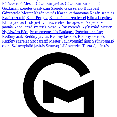
Fűtésszerelő Mester
Gázkazán javítás
Gázkazán karbantartás
Gázkazán szerelés
Gázkazán Szerelő
Gázszerelő Budapest
Gázszerelő Mester
Kazán javítás
Kazán karbantartás
Kazán szerelés
Kazán szerelő
Kerti Pergola
Klíma árak szereléssel
Klíma beépítés
Klíma javítás Budapest
Klímaszerelés Budapesten
Napellenző
javítás
Napellenző szerelés
Nozo Klímaszerelés
Nyílászáró Mester
Nyílászáró Pécs
Penészmentesítés Budapest
Prémium redőny
Redőny árak
Redőny javítás
Redőny készítés
Redőny szerelés
Redőny szerelés
Szobafestő Mester
Szúnyogháló árak
Szúnyogháló
csere
Szúnyogháló javítás
Szúnyogháló szerelés
Tisztasági festés