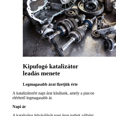
Kipufogó katalizátor
leadás menete
Legmagasabb árat fizetjük érte
A katalizátorért napi árat kínálunk, amely a piacon
elérhető legmagasabb ár.
Napi ár
A katalizátor felvásálását napi áron tudjuk vállalni,