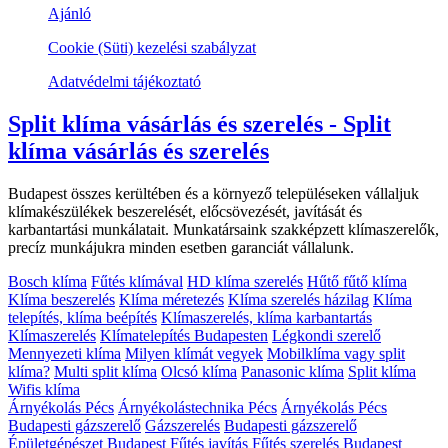
Ajánló
Cookie (Süti) kezelési szabályzat
Adatvédelmi tájékoztató
Split klíma vásárlás és szerelés - Split
klíma vásárlás és szerelés
Budapest összes kerültében és a környező településeken vállaljuk
klímakészülékek beszerelését, előcsövezését, javítását és
karbantartási munkálatait. Munkatársaink szakképzett klímaszerelők,
precíz munkájukra minden esetben garanciát vállalunk.
Bosch klíma
Fűtés klímával
HD klíma szerelés
Hűtő fűtő klíma
Klíma beszerelés
Klíma méretezés
Klíma szerelés házilag
Klíma
telepítés, klíma beépítés
Klímaszerelés, klíma karbantartás
Klímaszerelés
Klímatelepítés Budapesten
Légkondi szerelő
Mennyezeti klíma
Milyen klímát vegyek
Mobilklíma vagy split
klíma?
Multi split klíma
Olcsó klíma
Panasonic klíma
Split klíma
Wifis klíma
Árnyékolás Pécs
Árnyékolástechnika Pécs
Árnyékolás Pécs
Budapesti gázszerelő
Gázszerelés
Budapesti gázszerelő
Épületgépészet Budapest
Fűtés javítás
Fűtés szerelés Budapest