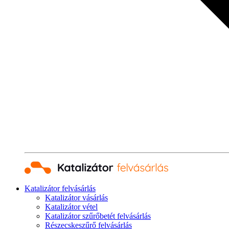
Katalizátor felvásárlás
Katalizátor vásárlás
Katalizátor vétel
Katalizátor szűrőbetét felvásárlás
Részecskeszűrő felvásárlás