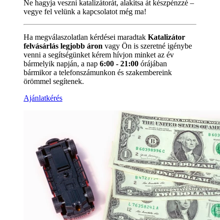
Ne hagyja veszni katalizátorát, alakítsa át készpénzzé –
vegye fel velünk a kapcsolatot még ma!
Ha megválaszolatlan kérdései maradtak
Katalizátor
felvásárlás legjobb áron
vagy Ön is szeretné igénybe
venni a segítségünket kérem hívjon minket az év
bármelyik napján, a nap
6:00 - 21:00
órájában
bármikor a
telefonszámunkon és szakembereink
örömmel segítenek.
Ajánlatkérés