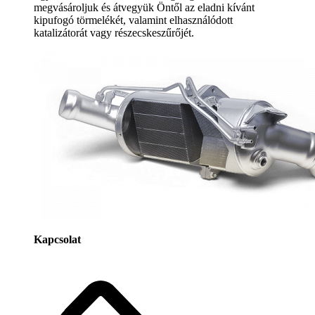
megvásároljuk és átvegyük Öntől az eladni kívánt
kipufogó törmelékét, valamint elhasználódott
katalizátorát vagy részecskeszűrőjét.
Kapcsolat