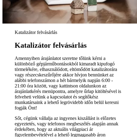
Katalizátor felvásárlás
Katalizátor felvásárlás
Amennyiben árajánlatot szeretne tőlünk kérni a
különböző gépjárműbontásokból kimaradt kipufogó
törmelékére, elhasználódott, eltömődött katalizátorára
vagy részecskeszűrőjére akkor hívjon bennünket az
alábbi telefonszámon a hét bármelyik napján 6:00 -
21:00 óra között, vagy kattintson oldalunkon az
árajánlatkérés menüpontra, amelyre űrlap kitöltésével is
felveheti velünk a kapcsolatot és segítőkész
munkatársaink a lehető legrövidebb időn belül keresni
fogják Önt!
Sőt, cégünk vállalja az ingyenes kiszállást is előzetes
egyeztetés, vagy telefonos megbeszélés alapján annak
érdekében, hogy az aktuális világpiaci ár
figyelembevételével a lehető legmagasabb áron