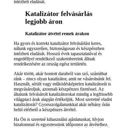
intézheti eladását.
Katalizátor felvásárlás
legjobb áron
Katalizátor átvétel remek árakon
Ha gyors és korrekt katalizátor felvásárlást keres,
nálunk egyszerűen, biztonságosan és készpénzben
intézheti eladását. Hosszú évek tapasztalatával és
engedéllyel rendelkező szakembereink állnak
rendelkezésére az ország egész területén.
Akár törött, akár bontott darabról van szó, számíthat
ránk – nincs olyan katalizátor, amit ne vásárolnánk fel.
Használt, sérült vagy működésképtelen katalizátorát is
megvásároljuk, azonnali készpénzes fizetéssel. Az
általunk felvásárolt katalizátorokat mindig a legfrissebb
világpiaci árak alapján értékeljük. Most szeretné eladni
katalizátorát? Gyorsszolgálatunkkal akár néhány órán
belül elérhető a készpénzes átvétel.
Ha Ön is szeretné kihasználni ajánlatunkat, hívjon
bizalommal és egyeztessünk időpontot az átvételhez.