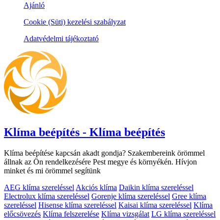
Ajánló
Cookie (Süti) kezelési szabályzat
Adatvédelmi tájékoztató
Klíma beépítés - Klíma beépítés
Klíma beépítése kapcsán akadt gondja? Szakembereink örömmel
állnak az Ön rendelkezésére Pest megye és környékén. Hívjon
minket és mi örömmel segítünk
AEG klíma szereléssel
Akciós klíma
Daikin klíma szereléssel
Electrolux klíma szereléssel
Gorenje klíma szereléssel
Gree klíma
szereléssel
Hisense klíma szereléssel
Kaisai klíma szereléssel
Klíma
előcsövezés
Klíma felszerelése
Klíma vizsgálat
LG klíma szereléssel