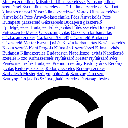
Mennyezeti klíma
Mitsubishi klíma szereléssel
Samsung klíma
szereléssel
Syen klíma szereléssel
TCL klíma szereléssel
Vaillant
klíma szereléssel
Vivax klíma szereléssel
Vortex klíma szereléssel
Árnyékolás Pécs
Árnyékolástechnika Pécs
Árnyékolás Pécs
Budapesti gázszerelő
Gázszerelés
Budapesti gázszerelő
Épületgépészet Budapest
Fűtés javítás
Fűtés szerelés Budapest
Fűtésszerelő Mester
Gázkazán javítás
Gázkazán karbantartás
Gázkazán szerelés
Gázkazán Szerelő
Gázszerelő Budapest
Gázszerelő Mester
Kazán javítás
Kazán karbantartás
Kazán szerelés
Kazán szerelő
Kerti Pergola
Klíma árak szereléssel
Klíma javítás
Budapest
Klímaszerelés Budapesten
Napellenző javítás
Napellenző
szerelés
Nozo Klímaszerelés
Nyílászáró Mester
Nyílászáró Pécs
Penészmentesítés Budapest
Prémium redőny
Redőny árak
Redőny
javítás
Redőny készítés
Redőny szerelés
Redőny szerelés
Szobafestő Mester
Szúnyogháló árak
Szúnyogháló csere
Szúnyogháló javítás
Szúnyogháló szerelés
Tisztasági festés